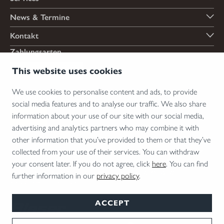
News & Termine
Kontakt
Zahlungsarten
This website uses cookies
We use cookies to personalise content and ads, to provide
Versandarten
social media features and to analyse our traffic. We also share
information about your use of our site with our social media,
advertising and analytics partners who may combine it with
other information that you’ve provided to them or that they’ve
*Abgabe von Waffen, wesentlichen Waffenteilen und Munition nur an Inhaber einer
collected from your use of their services. You can withdraw
Erwerbserlaubnis. Bitte beachten Sie die rechtlichen Hinweise zur Verwendung von
your consent later. If you do not agree, click
here
. You can find
Schalldämpfern und die rechtlichen Erwerbs- und Nutzungsbedingungen für
further information in our
privacy policy
.
Vorsatzoptiken in Ihrem Land.
ACCEPT