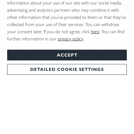
information about your use of our site with our social media,
advertising and analytics partners who may combine it with
other information that you’ve provided to them or that they’ve
collected from your use of their services. You can withdraw
your consent later. If you do not agree, click
here
. You can find
further information in our
privacy policy
.
ACCEPT
04.01.2026 •
JAGD & JÄGER
DETAILED COOKIE SETTINGS
Gut zu wissen
Sicherheit im Umgang mit einer Jagdwaffe hat stets oberste
Priorität, erklärt Thomas Macher.