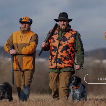
FIND
Ob Praktikum, 
Herausforderun
Berufseinsteige
ZU DEN