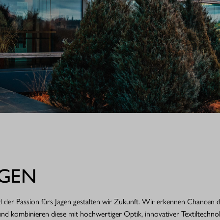
RGEN
der Passion fürs Jagen gestalten wir Zukunft. Wir erkennen Chancen du
 kombinieren diese mit hochwertiger Optik, innovativer Textiltechnolo