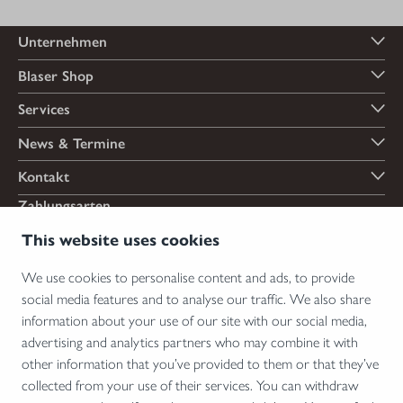
Unternehmen
Blaser Shop
Services
News & Termine
Kontakt
Zahlungsarten
This website uses cookies
We use cookies to personalise content and ads, to provide
Versandarten
social media features and to analyse our traffic. We also share
information about your use of our site with our social media,
advertising and analytics partners who may combine it with
other information that you’ve provided to them or that they’ve
*Abgabe von Waffen, wesentlichen Waffenteilen und Munition nur an Inhaber einer
collected from your use of their services. You can withdraw
Erwerbserlaubnis. Bitte beachten Sie die rechtlichen Hinweise zur Verwendung von