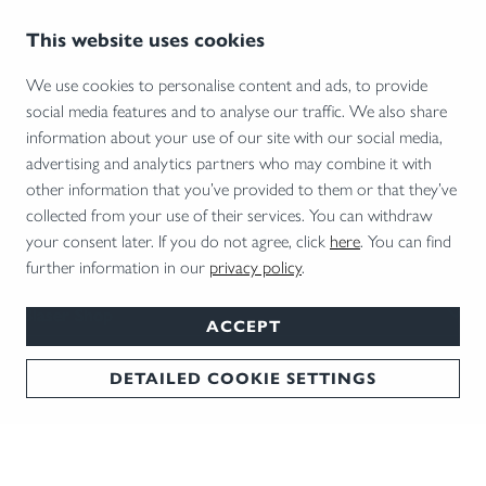
This website uses cookies
Jeden Monat die besten Tipps und Trends direkt in Ihr
Postfach!
We use cookies to personalise content and ads, to provide
social media features and to analyse our traffic. We also share
JETZT ANMELDEN
information about your use of our site with our social media,
advertising and analytics partners who may combine it with
other information that you’ve provided to them or that they’ve
collected from your use of their services. You can withdraw
your consent later. If you do not agree, click
here
. You can find
further information in our
privacy policy
.
Unternehmen
Blaser Shop
ACCEPT
Services
DETAILED COOKIE SETTINGS
News & Termine
Kontakt
Zahlungsarten