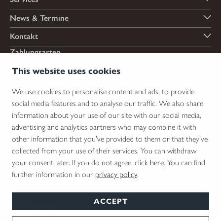
News & Termine
Kontakt
Zahlungsarten
This website uses cookies
We use cookies to personalise content and ads, to provide
Versandarten
social media features and to analyse our traffic. We also share
information about your use of our site with our social media,
advertising and analytics partners who may combine it with
other information that you’ve provided to them or that they’ve
*Abgabe von Waffen, wesentlichen Waffenteilen und Munition nur an Inhaber einer
collected from your use of their services. You can withdraw
Erwerbserlaubnis. Bitte beachten Sie die rechtlichen Hinweise zur Verwendung von
your consent later. If you do not agree, click
here
. You can find
Schalldämpfern und die rechtlichen Erwerbs- und Nutzungsbedingungen für
further information in our
privacy policy
.
Vorsatzoptiken in Ihrem Land.
ACCEPT