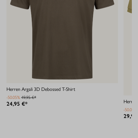
Herren Argali 3D Debossed T-Shirt
-50.05%
49,95 €*
Herren 
24,95 €*
-50.04%
29,95