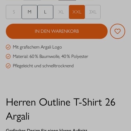
S
M
L
XL
XXL
3XL
IN DEN WARENKORB
Mit grafischem Argali Logo
Material: 60 % Baumwolle, 40 % Polyester
Pflegeleicht und schnelltrocknend
Herren Outline T-Shirt 26
Argali
Grafisches Design für einen klaren Auftritt