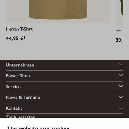
Herren T-Shirt
Herren 
44,95 €*
89,95
Unternehmen
Blaser Shop
Services
News & Termine
Kontakt
Zahlungsarten
This website uses cookies