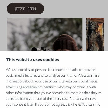
JETZT LESEN
This website uses cookies
We use cookies to personalise content and ads, to provide
social media features and to analyse our traffic. We also share
information about your use of our site with our social media,
advertising and analytics partners who may combine it with
21.01.2026 •
REVIER & PRAXIS
09.02.2026 •
other information that you’ve provided to them or that they’ve
collected from your use of their services. You can withdraw
Kurz und besser
Wintertra
your consent later. If you do not agree, click
here
. You can find
Lesen Sie, warum Sie mit einer führigen
Von den ei