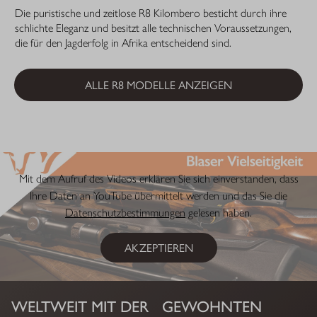
Die puristische und zeitlose R8 Kilombero besticht durch ihre
schlichte Eleganz und besitzt alle technischen Voraussetzungen,
die für den Jagderfolg in Afrika entscheidend sind.
ALLE R8 MODELLE ANZEIGEN
Mit dem Aufruf des Videos erklären Sie sich einverstanden, dass
Ihre Daten an YouTube übermittelt werden und das Sie die
Datenschutzbestimmungen
gelesen haben.
AKZEPTIEREN
WELTWEIT MIT DER GEWOHNTEN