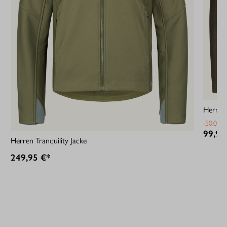
Herren 
-50.01%
99,95
Herren Tranquility Jacke
249,95 €*