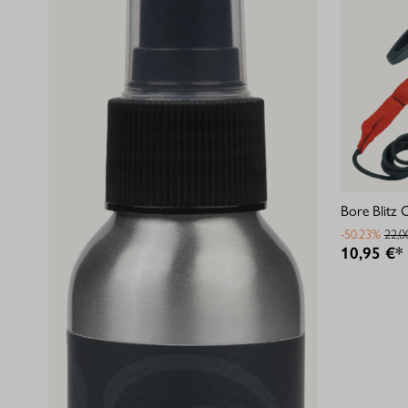
Bore Blitz 
-50.23%
22,0
10,95 €*