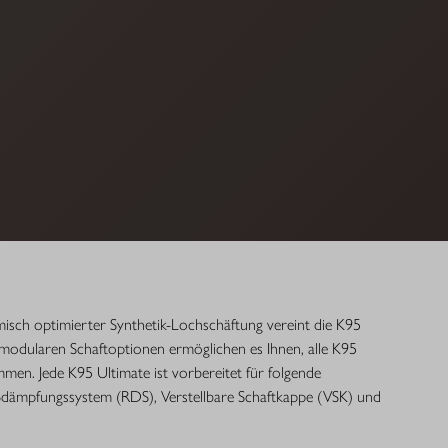
sch optimierter Synthetik-Lochschäftung vereint die K95
e modularen Schaftoptionen ermöglichen es Ihnen, alle K95
mmen. Jede K95 Ultimate ist vorbereitet für folgende
oßdämpfungssystem (RDS), Verstellbare Schaftkappe (VSK) und