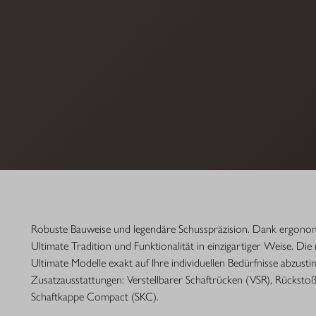
Robuste Bauweise und legendäre Schusspräzision. Dank ergonomi
Ultimate Tradition und Funktionalität in einzigartiger Weise. Di
Ultimate Modelle exakt auf Ihre individuellen Bedürfnisse abzusti
Zusatzausstattungen: Verstellbarer Schaftrücken (VSR), Rückst
Schaftkappe Compact (SKC).