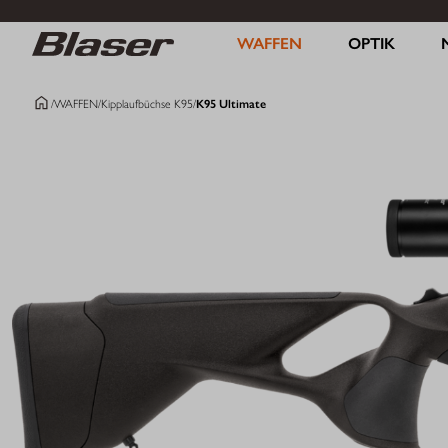
WAFFEN
OPTIK
/
WAFFEN
/
Kipplaufbüchse K95
/
K95 Ultimate