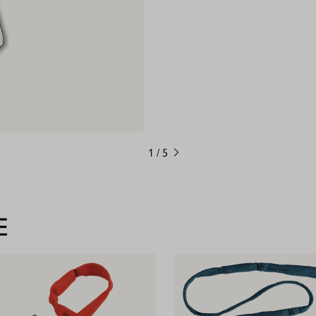
1
/
5
E