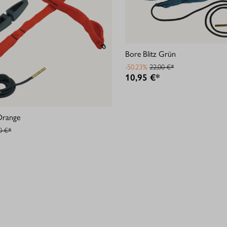
Bore Blitz Grün
-50.23%
22,00 €*
10,95 €*
Orange
0 €*