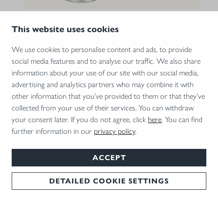
Lederpflege Set Original
This website uses cookies
41,00 €*
We use cookies to personalise content and ads, to provide
Unternehmen
social media features and to analyse our traffic. We also share
information about your use of our site with our social media,
Blaser Shop
advertising and analytics partners who may combine it with
other information that you’ve provided to them or that they’ve
Services
collected from your use of their services. You can withdraw
News & Termine
your consent later. If you do not agree, click
here
. You can find
further information in our
privacy policy
.
Kontakt
Zahlungsarten
ACCEPT
KONFIGURIEREN
ZUM HÄNDLER
DETAILED COOKIE SETTINGS
Versandarten