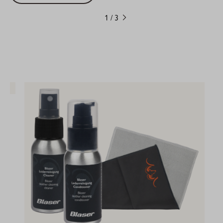
Germany.
1
/
3