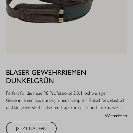
BLASER GEWEHRRIEMEN
DUNKELGRÜN
Perfekt für die neue R8 Professional 2.0. Hochwertiger
Gewehrriemen aus dunkelgrünem Neopren. Rutschfest, elastisch
und längenverstellbar. Bester Tragekomfort durch breite, weiche
Schulterauflage. Integriertes Munitionsetui für zwei Patronen aller
Weiterlesen
gängigen Jagdkaliber. Mit Blaser-eigenen Schnellverschlüssen und
JETZT KAUFEN
abnehmbaren Riemenbügeln. Premium-Qualität made in