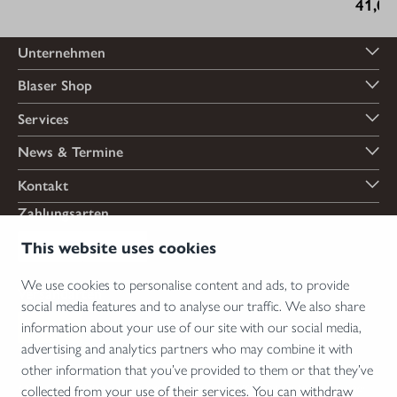
41,00
Unternehmen
Blaser Shop
Services
News & Termine
Kontakt
Zahlungsarten
This website uses cookies
We use cookies to personalise content and ads, to provide
Versandarten
social media features and to analyse our traffic. We also share
information about your use of our site with our social media,
advertising and analytics partners who may combine it with
other information that you’ve provided to them or that they’ve
*Abgabe von Waffen, wesentlichen Waffenteilen und Munition nur an Inhaber einer
collected from your use of their services. You can withdraw