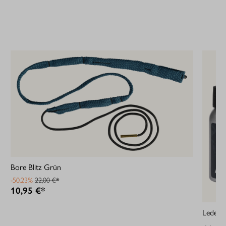
Bore Blitz Grün
-50.23%
22,00 €*
10,95 €*
Lederpf