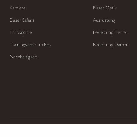
Karriere
Blaser Optik
Blaser Safaris
Ausrüstung
Philosophie
Bekleidung Herren
Trainingszentrum Isny
Bekleidung Damen
Nachhaltigkeit
Zahlungsarten
Versandar