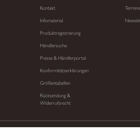
Kontakt
Termin
Infomaterial
Newsle
Produktregistrierung
Händlersuche
Presse & Händlerportal
Konformitätserklärungen
Größentabellen
Rücksendung &
Widerrufsrecht
ten