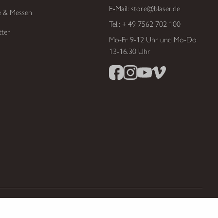
E-Mail:
store@blaser.de
e & Messen
Tel.:
+ 49 7562 702 100
tter
Mo-Fr 9-12 Uhr und Mo-Do
13-16.30 Uhr