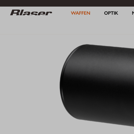
WAFFEN
OPTIK
/
WAFFEN
/
Schalldämpfer