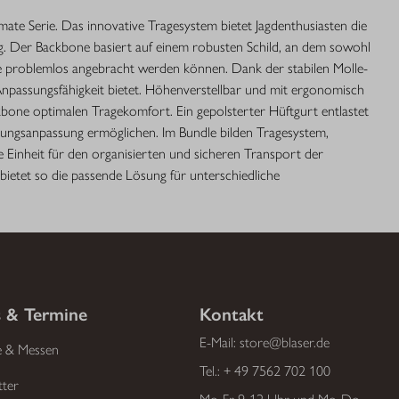
ate Serie. Das innovative Tragesystem bietet Jagdenthusiasten die
ung. Der Backbone basiert auf einem robusten Schild, an dem sowohl
ke problemlos angebracht werden können. Dank der stabilen Molle-
Anpassungsfähigkeit bietet. Höhenverstellbar und mit ergonomisch
kbone optimalen Tragekomfort. Ein gepolsterter Hüftgurt entlastet
tungsanpassung ermöglichen. Im Bundle bilden Tragesystem,
Einheit für den organisierten und sicheren Transport der
bietet so die passende Lösung für unterschiedliche
 & Termine
Kontakt
E-Mail:
store@blaser.de
e & Messen
Tel.:
+ 49 7562 702 100
tter