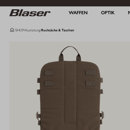
WAFFEN
OPTIK
/
SHOP
/
Ausrüstung
/
Rucksäcke & Taschen