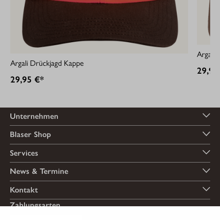
Argali 
Argali Drückjagd Kappe
29,95
29,95 €*
Unternehmen
Blaser Shop
Services
News & Termine
Kontakt
Zahlungsarten