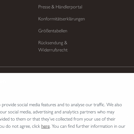
Presse & Händlerportal
Konformitätserklärungen
Größentabellen
Rücksendung &
Widerrufsrecht
ten
provide social media features and to analyse our traffic. We also
 our social media, advertising and analytics partners who may
bserlaubnis. Bitte beachten Sie die rechtlichen Hinweise zur Verwendung von Schalldämpfern 
vided to them or that they’ve collected from your use of their
you do not agree, click
here
. You can find further information in our