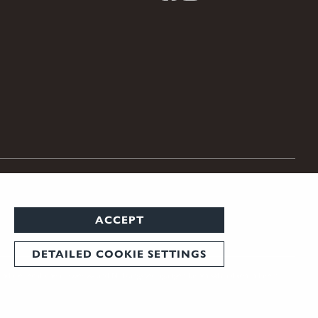
ACCEPT
DETAILED COOKIE SETTINGS
und die rechtlichen Erwerbs- und Nutzungsbedingungen für Vorsatzoptiken in Ihrem