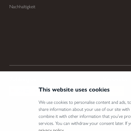
Nachhaltigkeit
Zahlungsarten
Versandar
This website uses cookies
We use cookies to personalise content and ads, to 
share information about your use of our site with
*Abgabe von Waffen, wesentlichen Waffenteilen und Munition nur an Inhaber einer Erwer
combine it with other information that you’ve pro
Land.
services. You can withdraw your consent later. If 
privacy policy
.