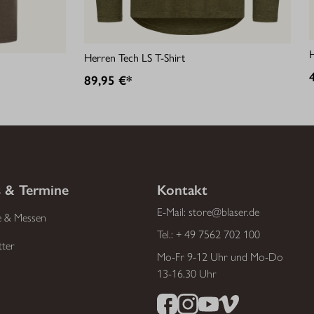
H
Herren Tech LS T-Shirt
89,95 €*
 & Termine
Kontakt
E-Mail:
store@blaser.de
e & Messen
Tel.:
+ 49 7562 702 100
tter
Mo-Fr 9-12 Uhr und Mo-Do
13-16.30 Uhr