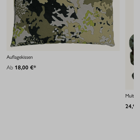
Auflagekissen
Ab
18,00 €*
Multi-T
24,95