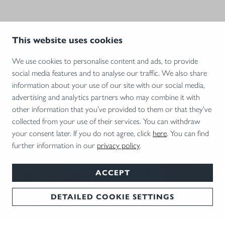
This website uses cookies
We use cookies to personalise content and ads, to provide
ANMELDUNG SCHIESSKINO UND W
social media features and to analyse our traffic. We also share
ERKSFÜHRUNG
information about your use of our site with our social media,
advertising and analytics partners who may combine it with
Ein Besuch ist nur nach
Anmeldung
möglich – bitte kontaktieren
other information that you’ve provided to them or that they’ve
Sie unser Trainingszentrum unter:
collected from your use of their services. You can withdraw
your consent later. If you do not agree, click
here
. You can find
–
Per E‑Mail:
trainingszentrum@blaser‑group.com
further information in our
privacy policy
.
–
Per Telefon:
+49 7562 702‑161 oder +49 151 11729682
ACCEPT
Öffnungszeiten
DETAILED COOKIE SETTINGS
Montag - Freitag 09:00-12:00 Uhr
Montag - Donnerstag 13:00-16:30 Uhr