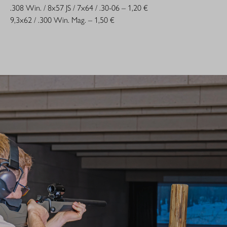
.308 Win. / 8x57 JS / 7x64 / .30-06 – 1,20 €
9,3x62 / .300 Win. Mag. – 1,50 €
PORTFOLIO – SCHIESSKINO
Die unten genannten Büchsen sind in unterschiedlichen
Ausführungen (Rechts- und Linkswaffen, verstellbarer
Schaftrücken und verstellbare Schaftkappe, Damenschäftung)