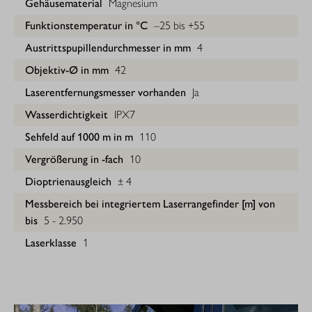
Gehäusematerial
Magnesium
Funktionstemperatur in °C
–25 bis +55
Austrittspupillendurchmesser in mm
4
Objektiv-Ø in mm
42
Laserentfernungsmesser vorhanden
Ja
Wasserdichtigkeit
IPX7
Sehfeld auf 1000 m in m
110
Vergrößerung in -fach
10
Dioptrienausgleich
± 4
Messbereich bei integriertem Laserrangefinder [m] von
bis
5 - 2.950
Laserklasse
1