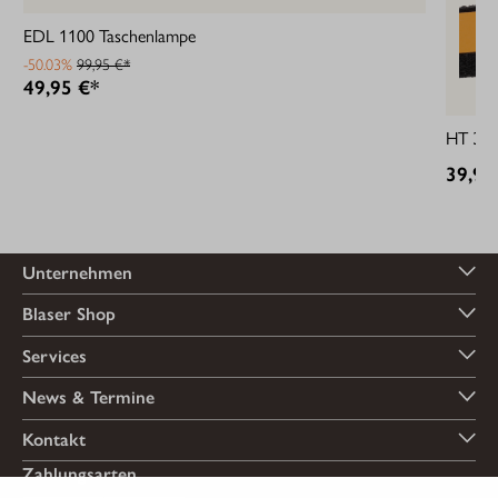
EDL 1100 Taschenlampe
-50.03%
99,95 €*
49,95 €*
HT 300
39,95
Unternehmen
Blaser Shop
Services
News & Termine
Kontakt
Zahlungsarten