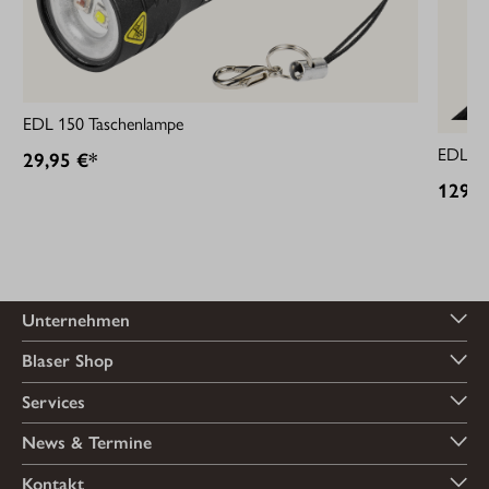
EDL 150 Taschenlampe
EDL 20
29,95 €*
129,9
Unternehmen
Blaser Shop
Services
News & Termine
Kontakt