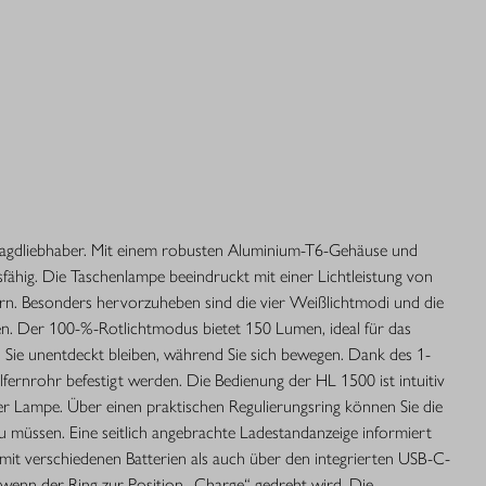
n Jagdliebhaber. Mit einem robusten Aluminium-T6-Gehäuse und
fähig. Die Taschenlampe beeindruckt mit einer Lichtleistung von
n. Besonders hervorzuheben sind die vier Weißlichtmodi und die
den. Der 100-%-Rotlichtmodus bietet 150 Lumen, ideal für das
Sie unentdeckt bleiben, während Sie sich bewegen. Dank des 1-
rnrohr befestigt werden. Die Bedienung der HL 1500 ist intuitiv
der Lampe. Über einen praktischen Regulierungsring können Sie die
u müssen. Eine seitlich angebrachte Ladestandanzeige informiert
 mit verschiedenen Batterien als auch über den integrierten USB-C-
 wenn der Ring zur Position „Charge“ gedreht wird. Die