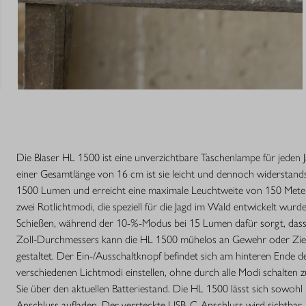
Die Blaser HL 1500 ist eine unverzichtbare Taschenlampe für jede
einer Gesamtlänge von 16 cm ist sie leicht und dennoch widerstands
1500 Lumen und erreicht eine maximale Leuchtweite von 150 Meter
zwei Rotlichtmodi, die speziell für die Jagd im Wald entwickelt wur
Schießen, während der 10-%-Modus bei 15 Lumen dafür sorgt, dass 
Zoll-Durchmessers kann die HL 1500 mühelos an Gewehr oder Zielfe
gestaltet. Der Ein-/Ausschaltknopf befindet sich am hinteren Ende 
verschiedenen Lichtmodi einstellen, ohne durch alle Modi schalten z
Sie über den aktuellen Batteriestand. Die HL 1500 lässt sich sowohl
Anschluss aufladen. Der versteckte USB-C-Anschluss wird sichtbar,