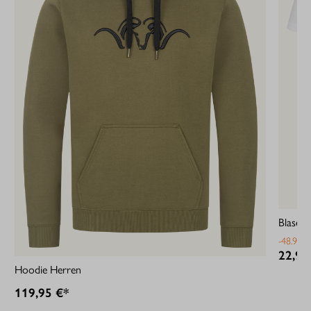
Blaser 
-48.94%
22,95
Hoodie Herren
119,95 €*