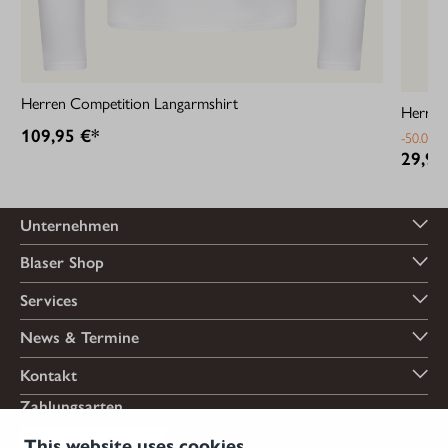
Herren Competition Langarmshirt
Herren 
109,95 €*
-50.04%
29,95
Unternehmen
Blaser Shop
Services
News & Termine
Kontakt
Zahlungsarten
This website uses cookies