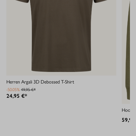
Herren Argali 3D Debossed T-Shirt
-50.05%
49,95 €*
24,95 €*
Hoodie
59,95