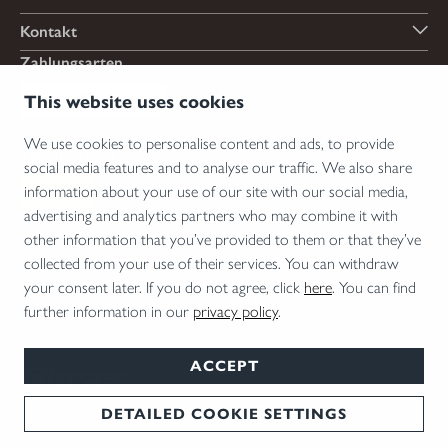
Kontakt
Zahlungsarten
This website uses cookies
We use cookies to personalise content and ads, to provide
Versandarten
social media features and to analyse our traffic. We also share
information about your use of our site with our social media,
advertising and analytics partners who may combine it with
other information that you’ve provided to them or that they’ve
*Abgabe von Waffen, wesentlichen Waffenteilen und Munition nur an Inhaber einer
collected from your use of their services. You can withdraw
Erwerbserlaubnis. Bitte beachten Sie die rechtlichen Hinweise zur Verwendung von
your consent later. If you do not agree, click
here
. You can find
Schalldämpfern und die rechtlichen Erwerbs- und Nutzungsbedingungen für
further information in our
privacy policy
.
Vorsatzoptiken in Ihrem Land.
ACCEPT
DETAILED COOKIE SETTINGS
AGB
Impressum
Datenschutz
Cookie Einstellungen
Deutsch
© 2026 Blaser