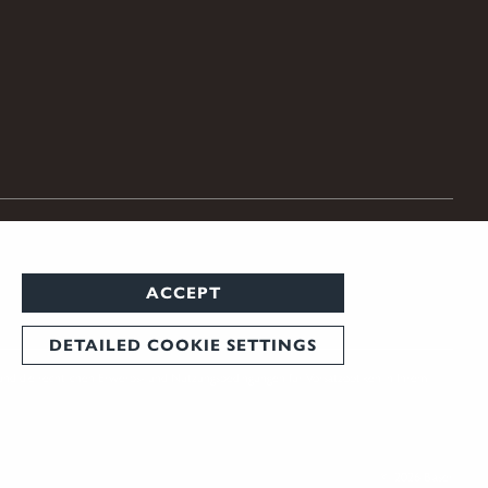
ACCEPT
DETAILED COOKIE SETTINGS
und die rechtlichen Erwerbs- und Nutzungsbedingungen für Vorsatzoptiken in Ihrem
© 2026 Blaser