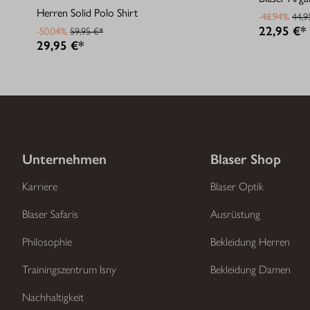
Herren Solid Polo Shirt
-48.94%
44,9
22,95 €*
-50.04%
59,95 €*
29,95 €*
Unternehmen
Blaser Shop
Karriere
Blaser Optik
Blaser Safaris
Ausrüstung
Philosophie
Bekleidung Herren
Trainingszentrum Isny
Bekleidung Damen
Nachhaltigkeit