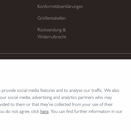
Konformitätserklärungen
Größentabellen
Rücksendung &
Widerrufsrecht
ten
provide social media features and to analyse our traffic. We also
 our social media, advertising and analytics partners who may
bserlaubnis. Bitte beachten Sie die rechtlichen Hinweise zur Verwendung von Schalldämpfern 
vided to them or that they’ve collected from your use of their
you do not agree, click
here
. You can find further information in our
AGB
Impressum
Datenschutz
Cookie Einstellungen
Deutsch