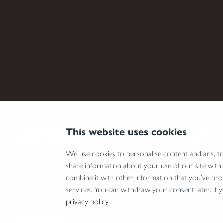
Zahlungsarten
Versandar
This website uses cookies
We use cookies to personalise content and ads, to 
share information about your use of our site with
*Abgabe von Waffen, wesentlichen Waffenteilen und Munition nur an Inhaber einer Erwer
combine it with other information that you’ve pro
Land.
services. You can withdraw your consent later. If 
privacy policy
.