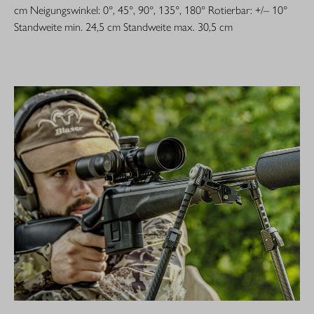
cm Neigungswinkel: 0°, 45°, 90°, 135°, 180° Rotierbar: +/– 10°
Standweite min. 24,5 cm Standweite max. 30,5 cm