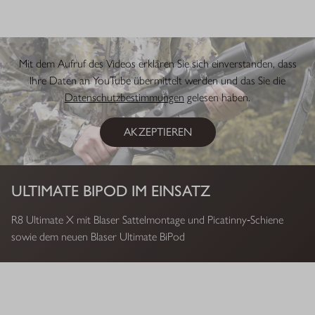
Mit dem Aufruf des Videos erklären Sie sich einverstanden, dass
Ihre Daten an YouTube übermittelt werden und das Sie die
Datenschutzbestimmungen
gelesen haben.
AKZEPTIEREN
ULTIMATE BIPOD IM EINSATZ
R8 Ultimate X mit Blaser Sattelmontage und Picatinny‑Schiene
sowie dem neuen Blaser Ultimate BiPod