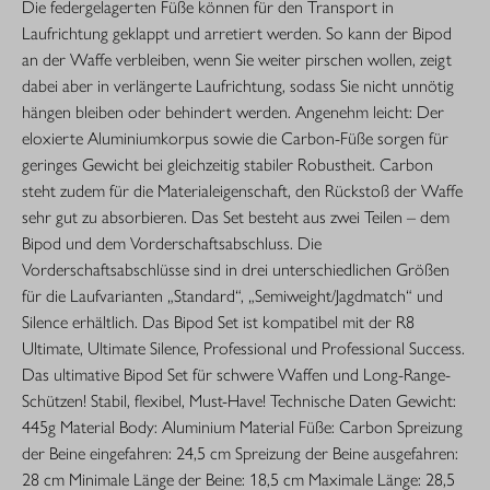
Die federgelagerten Füße können für den Transport in
Laufrichtung geklappt und arretiert werden. So kann der Bipod
an der Waffe verbleiben, wenn Sie weiter pirschen wollen, zeigt
dabei aber in verlängerte Laufrichtung, sodass Sie nicht unnötig
hängen bleiben oder behindert werden. Angenehm leicht: Der
eloxierte Aluminiumkorpus sowie die Carbon-Füße sorgen für
geringes Gewicht bei gleichzeitig stabiler Robustheit. Carbon
steht zudem für die Materialeigenschaft, den Rückstoß der Waffe
sehr gut zu absorbieren. Das Set besteht aus zwei Teilen – dem
Bipod und dem Vorderschaftsabschluss. Die
Vorderschaftsabschlüsse sind in drei unterschiedlichen Größen
für die Laufvarianten „Standard“, „Semiweight/Jagdmatch“ und
Silence erhältlich. Das Bipod Set ist kompatibel mit der R8
Ultimate, Ultimate Silence, Professional und Professional Success.
Das ultimative Bipod Set für schwere Waffen und Long-Range-
Schützen! Stabil, flexibel, Must-Have! Technische Daten Gewicht:
445g Material Body: Aluminium Material Füße: Carbon Spreizung
der Beine eingefahren: 24,5 cm Spreizung der Beine ausgefahren:
28 cm Minimale Länge der Beine: 18,5 cm Maximale Länge: 28,5