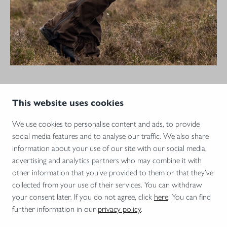
This website uses cookies
We use cookies to personalise content and ads, to provide
Mit dem Aufruf des Videos erklären Sie sich einverstanden, dass
social media features and to analyse our traffic. We also share
Ihre Daten an YouTube übermittelt werden und das Sie die
information about your use of our site with our social media,
Datenschutzbestimmungen
gelesen haben.
advertising and analytics partners who may combine it with
other information that you’ve provided to them or that they’ve
AKZEPTIEREN
collected from your use of their services. You can withdraw
your consent later. If you do not agree, click
here
. You can find
further information in our
privacy policy
.
UNTERWEGS MIT DER R8 ULTIMATE X