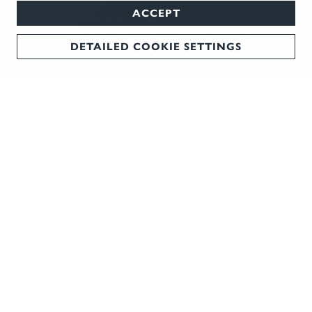
ACCEPT
Erleben Sie die Ultimate X auf der Jagd und im Training auf weite
Distanzen in den Tiroler Alpen: Ausgestattet mit 10-Schuss-
DETAILED COOKIE SETTINGS
Magazin, Blaser Sattelmontage mit Picatinny-Schiene und dem
Blaser Ultimate BiPod. Erleben Sie Power x10 – mit der R8
Ultimate X!
JETZT ENTDECKEN
NEWSLETTER
Jeden Monat die besten Tipps und Trends direkt in Ihr Postfach!
JETZT ANMELDEN