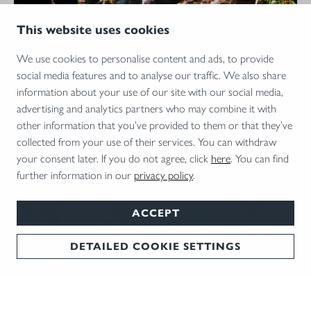
23.07.2026 •
WILD & NATUR
This website uses cookies
Natürlich schlau
We use cookies to personalise content and ads, to provide
Kann man draußen besser lernen? Bei der ersten „Kids in
social media features and to analyse our traffic. We also share
Nature“-Konferenz in Dänemark gab es erstaunliche
information about your use of our site with our social media,
Antworten auf die Frage.
advertising and analytics partners who may combine it with
other information that you’ve provided to them or that they’ve
collected from your use of their services. You can withdraw
your consent later. If you do not agree, click
here
. You can find
further information in our
privacy policy
.
ACCEPT
DETAILED COOKIE SETTINGS