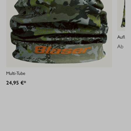
Auflage
Ab
18
Multi-Tube
24,95 €*