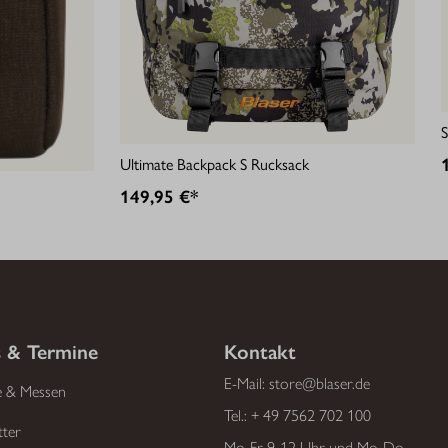
S
Ultimate Backpack S Rucksack
149,95 €*
 & Termine
Kontakt
E-Mail:
store@blaser.de
e & Messen
Tel.:
+ 49 7562 702 100
tter
Mo-Fr 9-12 Uhr und Mo-Do