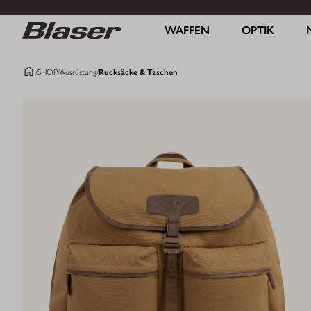
WAFFEN
OPTIK
/
SHOP
/
Ausrüstung
/
Rucksäcke & Taschen