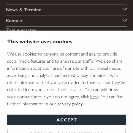
News & Termine
Kontakt
Zahlungsarten
This website uses cookies
We use cookies to personalise content and ads, to provide
Versandarten
social media features and to analyse our traffic. We also share
information about your use of our site with our social media,
advertising and analytics partners who may combine it with
other information that you’ve provided to them or that they’ve
*Abgabe von Waffen, wesentlichen Waffenteilen und Munition nur an Inhaber einer
collected from your use of their services. You can withdraw
Erwerbserlaubnis. Bitte beachten Sie die rechtlichen Hinweise zur Verwendung von
your consent later. If you do not agree, click
here
. You can find
Schalldämpfern und die rechtlichen Erwerbs- und Nutzungsbedingungen für
further information in our
privacy policy
.
Vorsatzoptiken in Ihrem Land.
ACCEPT