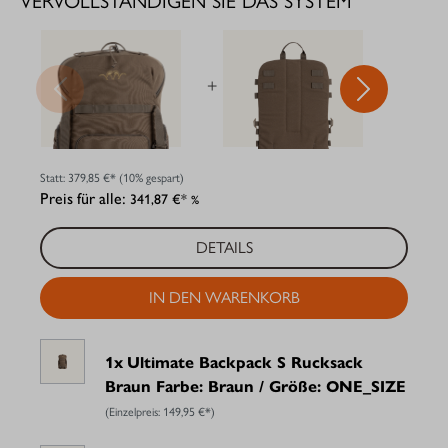
VERVOLLSTÄNDIGEN SIE DAS SYSTEM
+
+
Statt:
379,85 €*
(10% gespart)
Preis für alle:
341,87 €*
%
DETAILS
IN DEN WARENKORB
1x
Ultimate Backpack S Rucksack
Braun Farbe: Braun / Größe: ONE_SIZE
(Einzelpreis:
149,95 €*
)