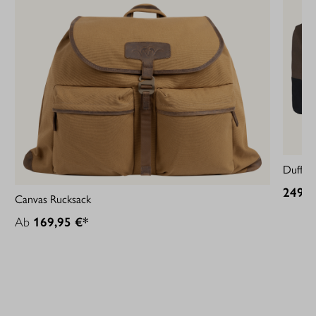
Duffle 
249,9
Canvas Rucksack
Ab
169,95 €*