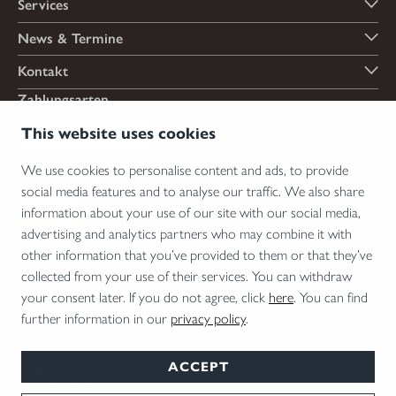
Services
News & Termine
Kontakt
Zahlungsarten
This website uses cookies
We use cookies to personalise content and ads, to provide
Versandarten
social media features and to analyse our traffic. We also share
information about your use of our site with our social media,
advertising and analytics partners who may combine it with
other information that you’ve provided to them or that they’ve
*Abgabe von Waffen, wesentlichen Waffenteilen und Munition nur an Inhaber einer
collected from your use of their services. You can withdraw
Erwerbserlaubnis. Bitte beachten Sie die rechtlichen Hinweise zur Verwendung von
your consent later. If you do not agree, click
here
. You can find
Schalldämpfern und die rechtlichen Erwerbs- und Nutzungsbedingungen für
further information in our
privacy policy
.
Vorsatzoptiken in Ihrem Land.
ACCEPT