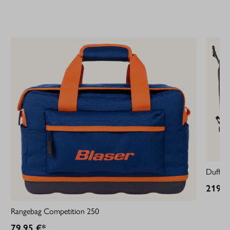
Duffle
219,9
Rangebag Competition 250
79,95 €*