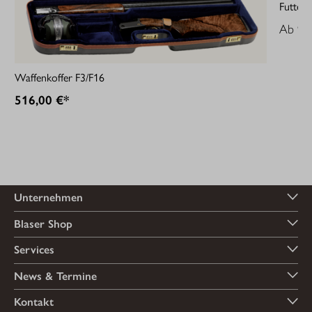
Futteral
Ab
99
Waffenkoffer F3/F16
516,00 €*
Unternehmen
Blaser Shop
Services
News & Termine
Kontakt