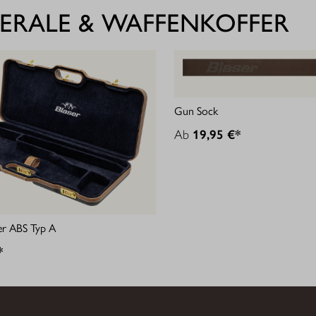
ERALE & WAFFENKOFFER
Gun Sock
Ab
19,95 €*
er ABS Typ A
*