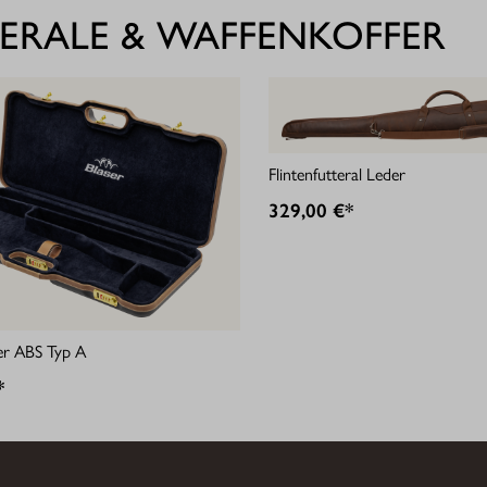
ERALE & WAFFENKOFFER
Flintenfutteral Leder
329,00 €*
er ABS Typ A
*