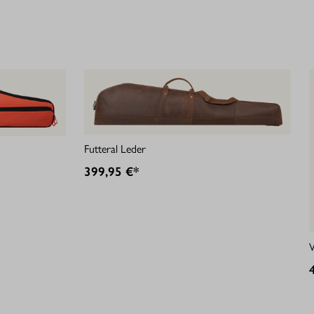
Futteral Leder
399,95 €*
W