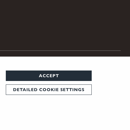
ACCEPT
DETAILED COOKIE SETTINGS
und die rechtlichen Erwerbs- und Nutzungsbedingungen für Vorsatzoptiken in Ihrem
© 2026 Blaser