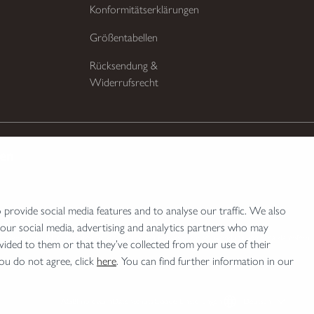
Konformitätserklärungen
Größentabellen
Rücksendung &
Widerrufsrecht
ten
provide social media features and to analyse our traffic. We also
 our social media, advertising and analytics partners who may
bserlaubnis. Bitte beachten Sie die rechtlichen Hinweise zur Verwendung von Schalldämpfern 
vided to them or that they’ve collected from your use of their
you do not agree, click
here
. You can find further information in our
AGB
Impressum
Datenschutz
Cookie Einstellungen
Deutsch