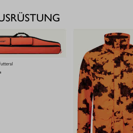
AUSRÜSTUNG
utteral
*