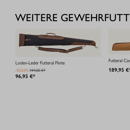
WEITERE GEWEHRFUTT
Futteral Ca
Loden-Leder Futteral Flinte
189,95 €
-50.03%
194,00 €*
96,95 €*