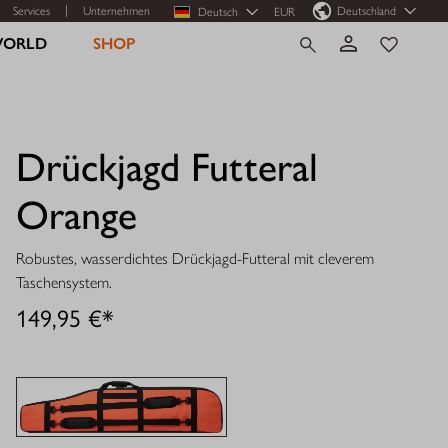
Services
Unternehmen
Deutschland
Deutsch
EUR
WORLD
SHOP
Drückjagd Futteral
Orange
Robustes, wasserdichtes Drückjagd-Futteral mit cleverem
Taschensystem.
149,95 €*