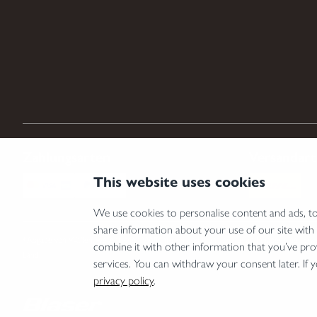
Zahlungsarten
Versandar
This website uses cookies
We use cookies to personalise content and ads, to 
share information about your use of our site with
*Abgabe von Waffen, wesentlichen Waffenteilen und Munition nur an Inhaber einer Erwer
combine it with other information that you’ve pro
Land.
services. You can withdraw your consent later. If 
privacy policy
.