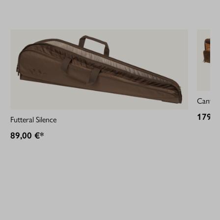
Canvas/
179,9
Futteral Silence
89,00 €*