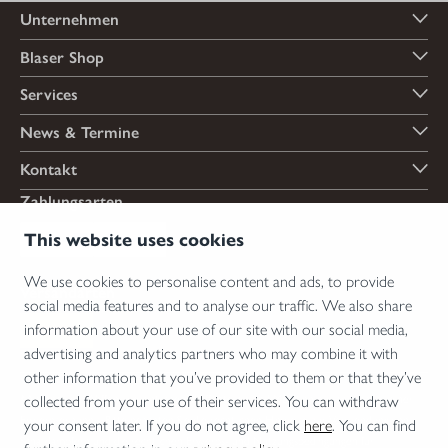
Unternehmen
Blaser Shop
Services
News & Termine
Kontakt
Zahlungsarten
This website uses cookies
We use cookies to personalise content and ads, to provide
Versandarten
social media features and to analyse our traffic. We also share
information about your use of our site with our social media,
advertising and analytics partners who may combine it with
other information that you’ve provided to them or that they’ve
*Abgabe von Waffen, wesentlichen Waffenteilen und Munition nur an Inhaber einer
collected from your use of their services. You can withdraw
Erwerbserlaubnis. Bitte beachten Sie die rechtlichen Hinweise zur Verwendung von
your consent later. If you do not agree, click
here
. You can find
Schalldämpfern und die rechtlichen Erwerbs- und Nutzungsbedingungen für