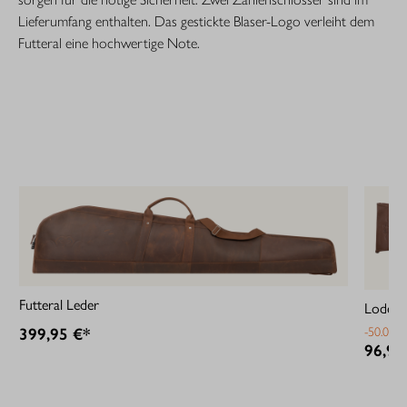
Lieferumfang enthalten. Das gestickte Blaser-Logo verleiht dem
Futteral eine hochwertige Note.
Futteral Leder
Loden-L
399,95 €*
-50.03%
96,95