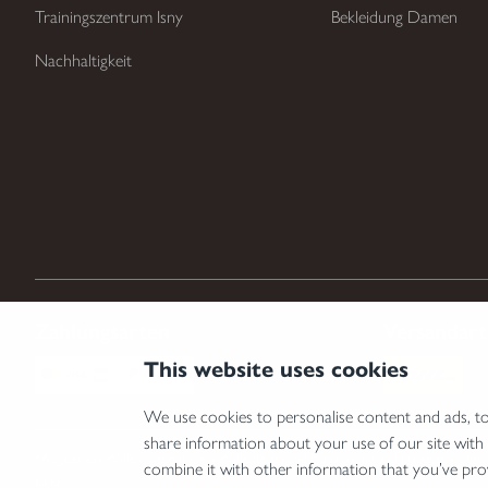
Trainingszentrum Isny
Bekleidung Damen
Nachhaltigkeit
Zahlungsarten
Versandar
This website uses cookies
We use cookies to personalise content and ads, to 
share information about your use of our site with
*Abgabe von Waffen, wesentlichen Waffenteilen und Munition nur an Inhaber einer Erwer
combine it with other information that you’ve pro
Land.