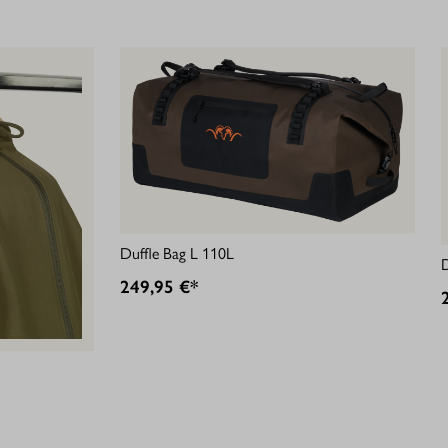
Duffle Bag L 110L
D
249,95 €*