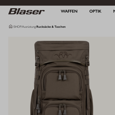
WAFFEN
OPTIK
/
SHOP
/
Ausrüstung
/
Rucksäcke & Taschen