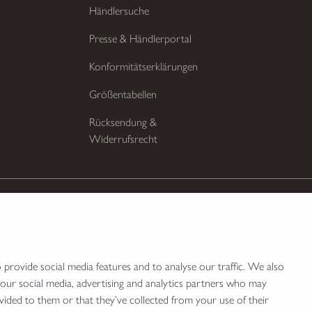
Händlersuche
Presse & Händlerportal
Konformitätserklärungen
Größentabellen
Rücksendung &
Widerrufsrecht
ten
provide social media features and to analyse our traffic. We also
 our social media, advertising and analytics partners who may
bserlaubnis. Bitte beachten Sie die rechtlichen Hinweise zur Verwendung von Schalldämpfern 
vided to them or that they’ve collected from your use of their