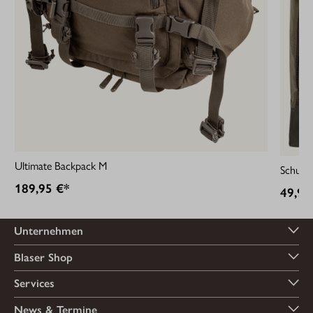
Ultimate Backpack M
Schuht
189,95 €*
49,95
Unternehmen
Blaser Shop
Services
News & Termine