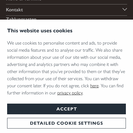
Kontakt
Zahlungsarten
This website uses cookies
We use cookies to personalise content and ads, to provide
Versandarten
social media features and to analyse our traffic. We also share
information about your use of our site with our social media,
advertising and analytics partners who may combine it with
other information that you’ve provided to them or that they’ve
*Abgabe von Waffen, wesentlichen Waffenteilen und Munition nur an Inhaber einer
collected from your use of their services. You can withdraw
Erwerbserlaubnis. Bitte beachten Sie die rechtlichen Hinweise zur Verwendung von
your consent later. If you do not agree, click
here
. You can find
Schalldämpfern und die rechtlichen Erwerbs- und Nutzungsbedingungen für
further information in our
privacy policy
.
Vorsatzoptiken in Ihrem Land.
ACCEPT
DETAILED COOKIE SETTINGS
AGB
Impressum
Datenschutz
Cookie Einstellungen
Deutsch
© 2026 Blaser