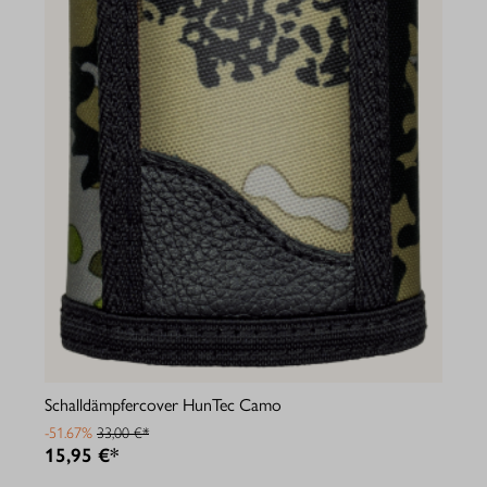
Schalldämpfercover HunTec Camo
-51.67%
33,00 €*
15,95 €*