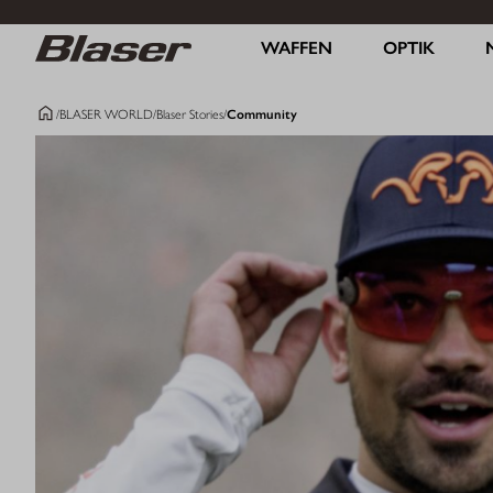
WAFFEN
OPTIK
/
BLASER WORLD
/
Blaser Stories
/
Community