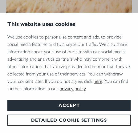
This website uses cookies
We use cookies to personalise content and ads, to provide
social media features and to analyse our traffic. We also share
information about your use of our site with our social media,
Mit dem Aufruf des Videos erklären Sie sich einverstanden, dass
advertising and analytics partners who may combine it with
Ihre Daten an YouTube übermittelt werden und das Sie die
other information that you’ve provided to them or that they’ve
Datenschutzbestimmungen
gelesen haben.
collected from your use of their services. You can withdraw
your consent later. If you do not agree, click
here
. You can find
AKZEPTIEREN
further information in our
privacy policy
.
ACCEPT
WHEN IT COUNTS.
DETAILED COOKIE SETTINGS
Die Luft flimmert. Über der Landschaft spannt sich ein grellweißes
Firmament, erbarmungslos und weit. Die Steppe wartet – offen
und karg. Das einzige Geräusch, das die Stille durchdringt, ist das