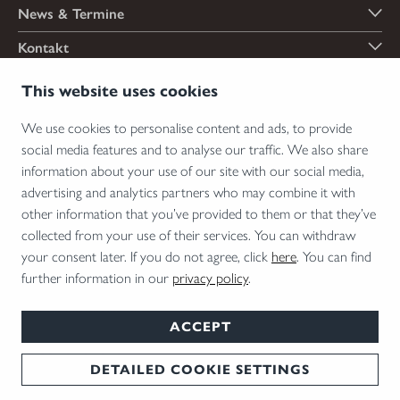
News & Termine
Kontakt
Zahlungsarten
This website uses cookies
We use cookies to personalise content and ads, to provide
social media features and to analyse our traffic. We also share
Versandarten
information about your use of our site with our social media,
advertising and analytics partners who may combine it with
other information that you’ve provided to them or that they’ve
collected from your use of their services. You can withdraw
*Abgabe von Waffen, wesentlichen Waffenteilen und Munition nur an Inhaber einer
your consent later. If you do not agree, click
here
. You can find
Erwerbserlaubnis. Bitte beachten Sie die rechtlichen Hinweise zur Verwendung von
further information in our
privacy policy
.
Schalldämpfern und die rechtlichen Erwerbs- und Nutzungsbedingungen für
Vorsatzoptiken in Ihrem Land.
ACCEPT
DETAILED COOKIE SETTINGS
AGB
Impressum
Datenschutz
Cookie Einstellungen
Deutsch
© 2026 Blaser